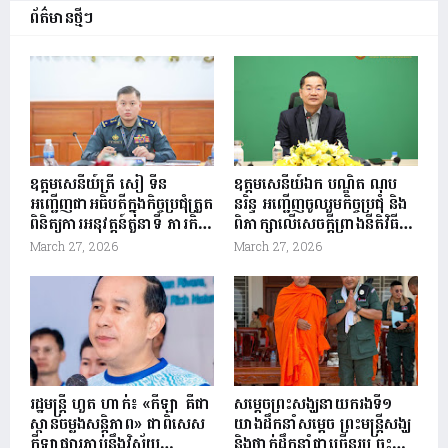
ព័ត៌មានថ្មីៗ
ឧត្តមសេនីយ៍ត្រី សៀ ទីន
ឧត្តមសេនីយ៍ឯក បណ្ឌិត ណុប
អញ្ជើញជាអធិបតីក្នុងកិច្ចប្រជុំត្រួត
នរិន្ទ អញ្ជើញចូលរួមកិច្ចប្រជុំ និង
ពិនិត្យការអនុវត្តន៍តួនាទី ភារកិច្ច
ពិភាក្សាលើសេចក្តីព្រាងនីតិវិធី
និងវឌ្ឍនភាពការងារ កងរាជ
ប្រតិបត្តិស្តង់ដា SOP នៃមជ្ឈ
March 27, 2026
March 27, 2026
អាវុធហត្ថខេត្តសៀមរាប ត្រី
មណ្ឌុលបញ្ជាការប្រព័ន្ធ
មាសទី១ និងលើកទិសដៅ
សមាហរណកម្ម ក្រសួងមហាផ្ទៃ
សកម្មភាពការងារត្រីមាសទី២
ឆ្នាំ២០២៦
រដ្ឋមន្ត្រី ហួត ហាក់៖ «កីឡា គឺជា
សម្តេចព្រះសង្ឃនាយករងទី១
ស្ពានចម្លងសន្តិភាព» ជាពិសេស
យាងដឹកនាំសម្តេច ព្រះមន្រ្តីសង្ឃ
កីឡាផ្សារភ្ជាប់នឹងវិស័យ
និងថ្នាក់ដឹកនាំជាច្រើនរូប ចុះ