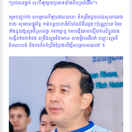
“ប្រជាជនម្នាក់ ចេះកីឡាមួយប្រភេទយ៉ាងតិចប្រចាំជីវិត”។
សូមបញ្ជាក់ថា សកម្មភាពកីឡានៅពេលនេះ មិនត្រឹមជួយដល់សុខភាពរាង
កាយ សុខភាពផ្លូវចិត្ត កាត់បន្ថយហានិភ័យនៃជំងឺផ្សេងៗប៉ុណ្ណោះទេ ថែម
ទាំងជួយឱ្យស្មារតីស្រស់ថ្លា ការកម្សាន្ត ការបង្កើនភាពជឿជាក់លើខ្លួនឯង
បង្កើនទំនាក់ទំនង ពង្រឹងស្មារតីឯកភាព-សាមគ្គីភាពរឹងមាំ បណ្ដុះស្មារតី
មិនបោះបង់ និងការខិតខំប្រឹងប្រែងដើម្បីសម្រេចគោលដៅ ៕