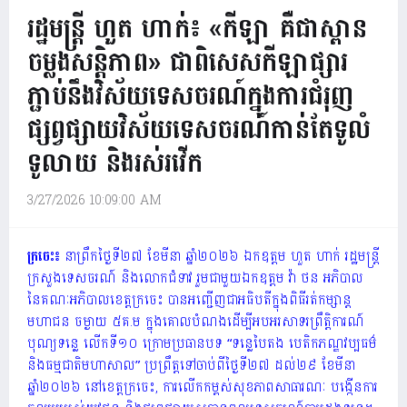
រដ្ឋមន្ត្រី ហួត ហាក់៖ «កីឡា គឺជាស្ពាន
ចម្លងសន្តិភាព» ជាពិសេសកីឡាផ្សារ
ភ្ជាប់នឹងវិស័យទេសចរណ៍ក្នុងការជំរុញ
ផ្សព្វផ្សាយវិស័យទេសចរណ៍កាន់តែទូលំ
ទូលាយ និងរស់រវើក
3/27/2026 10:09:00 AM
ក្រចេះ៖
នាព្រឹកថ្ងៃទី២៧ ខែមីនា ឆ្នាំ២០២៦ ឯកឧត្តម ហួត ហាក់ រដ្ឋមន្ត្រី
ក្រសួងទេសចរណ៍ និងលោកជំទាវ រួមជាមួយឯកឧត្តម វ៉ា ថន អភិបាល
នៃគណៈអភិបាលខេត្តក្រចេះ បានអញ្ជើញជាអធិបតីក្នុងពិធីរត់កម្សាន្ត
មហាជន ចម្ងាយ ៥គ.ម ក្នុងគោលបំណងដើម្បីអបអរសាទរព្រឹត្តិការណ៍
បុណ្យទន្លេ លើកទី១០ ក្រោមប្រធានបទ “ទន្លេបៃតង បេតិកភណ្ឌវប្បធម៌
និងធម្មជាតិមហាសាល” ប្រព្រឹត្តទៅចាប់ពីថ្ងៃទី២៧ ដល់២៩ ខែមីនា
ឆ្នាំ២០២៦ នៅខេត្តក្រចេះ, ការលើកកម្ពស់សុខភាពសាធារណៈ បង្កើនការ