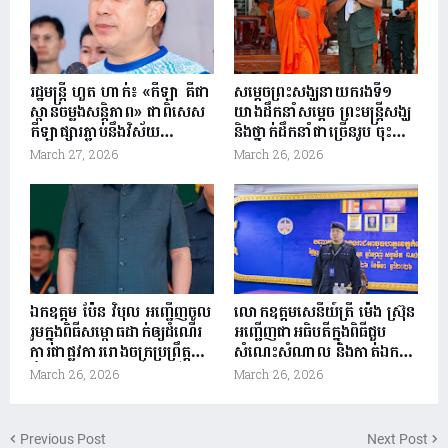
ឆ្នាំ២០២៦
រដ្ឋមន្ត្រី ហួត ហាក់៖ «កីឡា គឺជា
សម្តេចព្រះសង្ឃនាយករងទី១
ស្ពានចម្លងសន្តិភាព» ជាពិសេស
យាងដឹកនាំសម្តេច ព្រះមន្រ្តីសង្ឃ
កីឡាផ្សារភ្ជាប់នឹងវិស័យ
និងថ្នាក់ដឹកនាំជាច្រើនរូប ចុះ
ទេសចរណ៍ក្នុងការជំរុញផ្សព្វផ្សាយ
សំណេះសំណាល និងនាំយក
March 27, 2026
March 26, 2026
វិស័យទេសចរណ៍កាន់តែទូលំ
អំណោយលើកទឹកចិត្តកងកម្លាំង
ទូលាយ និងរស់រវើក
នគរបាលការពារព្រំដែន ព្រម
ទាំងប្រទានពរសិរីសួស្តីជ័យមង្គល
ឯកឧត្តម ប៉ែន វិបុល អញ្ជើញចូល
លោកឧត្តមសេនីយ៍ត្រី ម៉េង ស្រ៊ុន
រួមក្នុងពិធីសម្ពោធដាក់ឲ្យដំណើរ
អញ្ជើញជាអធិបតីក្នុងពិធីជួប
ការជាផ្លូវការរោងចក្រប្រព្រឹត្តកម្ម
សំណេះសំណាល និងកាត់ឯក
ទឹកស្អាតអណ្តូងតាសី និងបើកការ
សណ្ឋាន ជូនដល់យោធិន​
March 26, 2026
March 26, 2026
ដ្ឋានសាងសង់គម្រោង
នៃកងអនុសេនាធំចល័ត (វគ្គ៤៦
ពង្រីកហេដ្ឋារចនាសម្ព័ន្ធទឹកស្អាត
និងវគ្ក៤៧) ចំនួន ៧២នាក់
បន្ថែមសម្រាប់ខេត្តចំនួន៥
Previous Post
Next Post