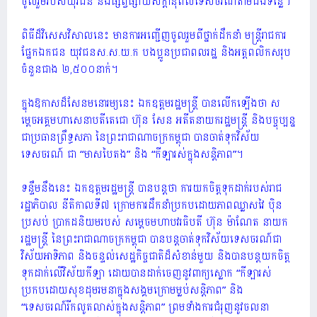
ចូលរួមរបស់យុវជន និងផ្សព្វផ្សាយសក្តានុពលទេសចរណ៍តាមដងទន្លេ។
ពិធីដ៏វិសេសវិសាលនេះ មានការអញ្ជើញចូលរួមពីថ្នាក់ដឹកនាំ មន្ត្រីរាជការ
ផ្នែកឯកជន យុវជនស.ស.យ.ក បងប្អូនប្រជាពលរដ្ឋ និងអត្តពលិកសរុប
ចំនួនជាង ២,៥០០នាក់។
ក្នុងឱកាសដ៏សែនមនោរម្យនេះ ឯកឧត្តមរដ្ឋមន្ត្រី បានលើកឡើងថា ស
ម្តេចអគ្គមហាសេនាបតីតេជោ ហ៊ុន សែន អតីតនាយករដ្ឋមន្ត្រី និងបច្ចុប្បន្ន
ជាប្រធានព្រឹទ្ធសភា នៃព្រះរាជាណាចក្រកម្ពុជា បានចាត់ទុកវិស័យ
ទេសចរណ៍ ជា “មាសបៃតង” និង “កីឡារស់ក្នុងសន្តិភាព”។
ទន្ទឹមនឹងនេះ ឯកឧត្តមរដ្ឋមន្ត្រី បានបន្តថា ការយកចិត្តទុកដាក់របស់រាជ
រដ្ឋាភិបាល នីតិកាលទី៧ ក្រោមការដឹកនាំប្រកបដោយភាពឈ្លាសវៃ ប៉ិន
ប្រសប់ ប្រាកដនិយមរបស់ សម្តេចមហាបវរធិបតី ហ៊ុន ម៉ាណែត នាយក
រដ្ឋមន្រ្តី នៃព្រះរាជាណាចក្រកម្ពុជា បានបន្តចាត់ទុកវិស័យទេសចរណ៍ជា
វិស័យអាទិភាព និងចន្ទល់សេដ្ឋកិច្ចជាតិដ៏សំខាន់មួយ និងបានបន្តយកចិត្ត
ទុកដាក់លើវិស័យកីឡា ដោយបានដាក់ចេញនូវពាក្យស្លោក “កីឡារស់
ប្រកបដោយសុខដុមរមនាក្នុងសង្គមក្រោមម្លប់សន្តិភាព” និង
“ទេសចរណ៍រីកលូតលាស់ក្នុងសន្តិភាព” ព្រមទាំងការជំរុញនូវចលនា