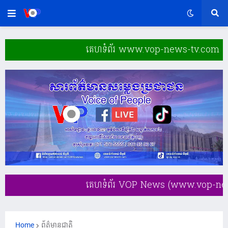
គេហទំព័រ www.vop-news-tv.com ដំណើរការតាមប្រកាសលេខ
គេហទំព័រ VOP News (www.vop-news-tv.com) យើងខ្ញុំ ស
Home
ព័ត៌មានជាតិ