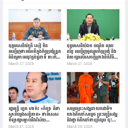
ឧត្តមសេនីយ៍ត្រី សៀ ទីន
ឧត្តមសេនីយ៍ឯក បណ្ឌិត ណុប
អញ្ជើញជាអធិបតីក្នុងកិច្ចប្រជុំត្រួត
នរិន្ទ អញ្ជើញចូលរួមកិច្ចប្រជុំ និង
ពិនិត្យការអនុវត្តន៍តួនាទី ភារកិច្ច
ពិភាក្សាលើសេចក្តីព្រាងនីតិវិធី
និងវឌ្ឍនភាពការងារ កងរាជ
ប្រតិបត្តិស្តង់ដា SOP នៃមជ្ឈ
March 27, 2026
March 27, 2026
អាវុធហត្ថខេត្តសៀមរាប ត្រី
មណ្ឌុលបញ្ជាការប្រព័ន្ធ
មាសទី១ និងលើកទិសដៅ
សមាហរណកម្ម ក្រសួងមហាផ្ទៃ
សកម្មភាពការងារត្រីមាសទី២
ឆ្នាំ២០២៦
រដ្ឋមន្ត្រី ហួត ហាក់៖ «កីឡា គឺជា
សម្តេចព្រះសង្ឃនាយករងទី១
ស្ពានចម្លងសន្តិភាព» ជាពិសេស
យាងដឹកនាំសម្តេច ព្រះមន្រ្តីសង្ឃ
កីឡាផ្សារភ្ជាប់នឹងវិស័យ
និងថ្នាក់ដឹកនាំជាច្រើនរូប ចុះ
ទេសចរណ៍ក្នុងការជំរុញផ្សព្វផ្សាយ
សំណេះសំណាល និងនាំយក
March 27, 2026
March 26, 2026