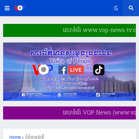
គេហទំព័រ www.vop-news-tv.com ដំណើរការ
គេហទំព័រ VOP News (www.vop-news-tv.com
Home
ព័ត៌មានជាតិ