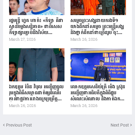
រដ្ឋមន្ត្រី ហួត ហាក់៖ «កីឡា គឺជា
សម្តេចព្រះសង្ឃនាយករងទី១
ស្ពានចម្លងសន្តិភាព» ជាពិសេស
យាងដឹកនាំសម្តេច ព្រះមន្រ្តីសង្ឃ
កីឡាផ្សារភ្ជាប់នឹងវិស័យ
និងថ្នាក់ដឹកនាំជាច្រើនរូប ចុះ
ទេសចរណ៍ក្នុងការជំរុញផ្សព្វផ្សាយ
សំណេះសំណាល និងនាំយក
March 27, 2026
March 26, 2026
វិស័យទេសចរណ៍កាន់តែទូលំ
អំណោយលើកទឹកចិត្តកងកម្លាំង
ទូលាយ និងរស់រវើក
នគរបាលការពារព្រំដែន ព្រម
ទាំងប្រទានពរសិរីសួស្តីជ័យមង្គល
ឯកឧត្តម ប៉ែន វិបុល អញ្ជើញចូល
លោកឧត្តមសេនីយ៍ត្រី ម៉េង ស្រ៊ុន
រួមក្នុងពិធីសម្ពោធដាក់ឲ្យដំណើរ
អញ្ជើញជាអធិបតីក្នុងពិធីជួប
ការជាផ្លូវការរោងចក្រប្រព្រឹត្តកម្ម
សំណេះសំណាល និងកាត់ឯក
ទឹកស្អាតអណ្តូងតាសី និងបើកការ
សណ្ឋាន ជូនដល់យោធិន​
March 26, 2026
March 26, 2026
ដ្ឋានសាងសង់គម្រោង
នៃកងអនុសេនាធំចល័ត (វគ្គ៤៦
ពង្រីកហេដ្ឋារចនាសម្ព័ន្ធទឹកស្អាត
និងវគ្ក៤៧) ចំនួន ៧២នាក់
បន្ថែមសម្រាប់ខេត្តចំនួន៥
Previous Post
Next Post