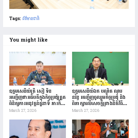
Tags:
ព័ត៌មានជាតិ
You might like
ឧត្តមសេនីយ៍ត្រី សៀ ទីន
ឧត្តមសេនីយ៍ឯក បណ្ឌិត ណុប
អញ្ជើញជាអធិបតីក្នុងកិច្ចប្រជុំត្រួត
នរិន្ទ អញ្ជើញចូលរួមកិច្ចប្រជុំ និង
ពិនិត្យការអនុវត្តន៍តួនាទី ភារកិច្ច
ពិភាក្សាលើសេចក្តីព្រាងនីតិវិធី
និងវឌ្ឍនភាពការងារ កងរាជ
ប្រតិបត្តិស្តង់ដា SOP នៃមជ្ឈ
March 27, 2026
March 27, 2026
អាវុធហត្ថខេត្តសៀមរាប ត្រី
មណ្ឌុលបញ្ជាការប្រព័ន្ធ
មាសទី១ និងលើកទិសដៅ
សមាហរណកម្ម ក្រសួងមហាផ្ទៃ
សកម្មភាពការងារត្រីមាសទី២
ឆ្នាំ២០២៦