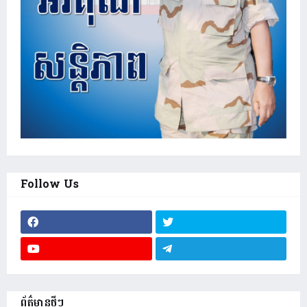
Follow Us
ព័ត៌មានថ្មីៗ