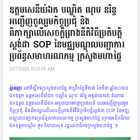
ឧត្តមសេនីយ៍ឯក បណ្ឌិត ណុប នរិន្ទ
អញ្ជើញចូលរួមកិច្ចប្រជុំ និង
ពិភាក្សាលើសេចក្តីព្រាងនីតិវិធីប្រតិបត្តិ
ស្តង់ដា SOP នៃមជ្ឈមណ្ឌុលបញ្ជាការ
ប្រព័ន្ធសមាហរណកម្ម ក្រសួងមហាផ្ទៃ
3/27/2026 10:10:00 AM
ភ្នំពេញ៖
នៅទីស្ដីការក្រសួងមហាផ្ទៃ នាព្រឹកថ្ងៃទី២៧ ខែមីនា ឆ្នាំ២០២៦
ឯកឧត្ដម ឧត្តមសេនីយ៍ឯក បណ្ឌិត ណុប នរិន្ទ អគ្គនាយករង តំណាង
ឯកឧត្តម ឧត្តមសេនីយ៍ឯក អគ្គនាយកអន្តោប្រវេសន៍ បានអញ្ជើញចូលរួម
កិច្ចប្រជុំ និងពិភាក្សាលើសេចក្តីព្រាងនីតិវិធីប្រតិបត្តិស្តង់ដា SOP នៃមជ្ឈ
មណ្ឌុលបញ្ជាការប្រព័ន្ធសមាហរណកម្ម ក្រសួងមហាផ្ទៃ ក្រោមអធិបតីភាព
ឯកឧត្តមបណ្ឌិត ទូច វិសាលសុខ រដ្ឋលេខាធិការក្រសួងមហាផ្ទៃ ៕